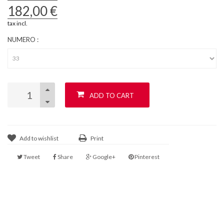
182,00 €
tax incl.
NUMERO :
ADD TO CART
Add to wishlist
Print
Tweet
Share
Google+
Pinterest