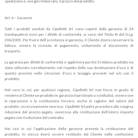
spedizione e, ove già rimborsato, il prezzo del prodotto.
Art. 6 – Garanzie
Tutti i prodotti venduti da Cipolletti Srl sono coperti dalla garanzia di 24
(ventiquattro) mesi per i difetti di conformità, ai sensi del Titolo III del D.Lg.
206/2005. Per fruire dell’assistenza in garanzia, il Cliente dovrà conservare la
fattura, ovvero la ricevuta di pagamento, unitamente al documento di
trasporto.
La garanzia per difetti di conformità si applicherà purché il relativo prodotto sia
stato utilizzato correttamente, nel rispetto della sua destinazione d’uso e di
quanto previsto nelle istruzioni d’uso e lavaggio presenti nel e/o con il
prodotto.
Nel caso in cui, per qualsiasi ragione, Cipolletti Srl non fosse in grado di
rendere al Cliente un prodotto in garanzia (ripristinato o sostituito), ovvero ove
la riparazione o la sostituzione fossero, anche in ragione del valore del
prodotto, eccessivamente onerose, Cipolletti Srl potrà procedere alla congrua
riduzione del prezzo pagato, ovverosia alla restituzione dell’intero importo
pagato con risoluzione del contratto.
Nei casi in cui l’applicazione delle garanzie preveda la restituzione del
prodotto, lo stesso dovrà essere restituito dal Cliente nella confezione