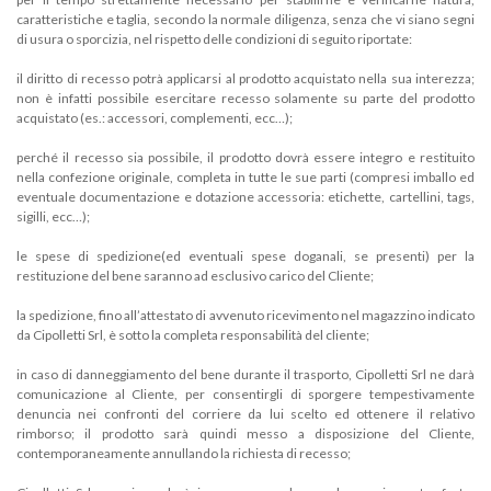
caratteristiche e taglia, secondo la normale diligenza, senza che vi siano segni
di usura o sporcizia, nel rispetto delle condizioni di seguito riportate:
il diritto di recesso potrà applicarsi al prodotto acquistato nella sua interezza;
non è infatti possibile esercitare recesso solamente su parte del prodotto
acquistato (es.: accessori, complementi, ecc…);
perché il recesso sia possibile, il prodotto dovrà essere integro e restituito
nella confezione originale, completa in tutte le sue parti (compresi imballo ed
eventuale documentazione e dotazione accessoria: etichette, cartellini, tags,
sigilli, ecc…);
le spese di spedizione(ed eventuali spese doganali, se presenti) per la
restituzione del bene saranno ad esclusivo carico del Cliente;
la spedizione, fino all’attestato di avvenuto ricevimento nel magazzino indicato
da Cipolletti Srl, è sotto la completa responsabilità del cliente;
in caso di danneggiamento del bene durante il trasporto, Cipolletti Srl ne darà
comunicazione al Cliente, per consentirgli di sporgere tempestivamente
denuncia nei confronti del corriere da lui scelto ed ottenere il relativo
rimborso; il prodotto sarà quindi messo a disposizione del Cliente,
contemporaneamente annullando la richiesta di recesso;