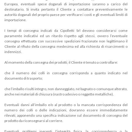
Europea, eventuali spese doganali di importazione saranno a carico del
destinatario. Si invita pertanto il Cliente a contattare preventivamente le
autorità doganali del proprio paese per verificare i costi e gli eventuali limiti di
importazione.
I tempi di consegna indicati da Cipolletti Srl devono considerarsi come
puramente indicativi ed un ritardo rispetto agli stessi, ovvero l’eventuale
consegna effettuata con successive spedizioni frazionate non legittimano il
Cliente al rifiuto della consegna medesima ed alla richiesta di risarcimenti o
indennizzi.
Al momento della consegna dei prodotti, il Cliente è tenuto a controllare:
che il numero dei colli in consegna corrisponda a quanto indicato nel
documento di trasporto;
che l’imballo risulti integro, non danneggiato, né bagnato o comunque alterato,
anche nei materiali di chiusura (nastro adesivo o reggette metalliche).
Eventuali danni all’imballo e/o al prodotto o la mancata corrispondenza del
numero dei colli o delle indicazioni, dovranno essere immediatamente
rilevati, apponendo una specifica indicazione sul documento di consegna del
prodotto da riconsegnarsi al corriere.
Eventuali problemi inerenti l’integrità fisica, la corrispondenza o la