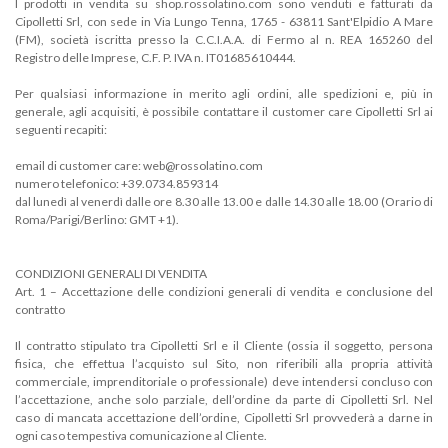
I prodotti in vendita su shop.rossolatino.com sono venduti e fatturati da
Cipolletti Srl, con sede in Via Lungo Tenna, 1765 - 63811 Sant'Elpidio A Mare
(FM), società iscritta presso la C.C.I.A.A. di Fermo al n. REA 165260 del
Registro delle Imprese, C.F. P. IVA n. IT01685610444.
Per qualsiasi informazione in merito agli ordini, alle spedizioni e, più in
generale, agli acquisiti, è possibile contattare il customer care Cipolletti Srl ai
seguenti recapiti:
email di customer care: web@rossolatino.com
numero telefonico: +39.0734.859314
dal lunedì al venerdì dalle ore 8.30 alle 13.00 e dalle 14.30 alle 18.00 (Orario di
Roma/Parigi/Berlino: GMT +1).
CONDIZIONI GENERALI DI VENDITA
Art. 1 – Accettazione delle condizioni generali di vendita e conclusione del
contratto
Il contratto stipulato tra Cipolletti Srl e il Cliente (ossia il soggetto, persona
fisica, che effettua l’acquisto sul Sito, non riferibili alla propria attività
commerciale, imprenditoriale o professionale) deve intendersi concluso con
l’accettazione, anche solo parziale, dell’ordine da parte di Cipolletti Srl. Nel
caso di mancata accettazione dell’ordine, Cipolletti Srl provvederà a darne in
ogni caso tempestiva comunicazione al Cliente.