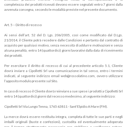
completezza dei prodotti ricevuti devono essere segnalati entro 7 giorni dalla
avvenuta consegna, secondo le modalità previste nel presente documento.
Art. 5 – Diritto di recesso
Ai sensi dell’art. 52 del D. Lgs. 206/2005, così come modificato dal D.Lgs.
21/2014, il Cliente potrà recedere dalle Condizioni e pertanto dal contratto di
acquisto per qualsiasi motivo, senza necessità di addurre motivazioni e senza
alcuna penalità, entro 14 (quattordici) giorni lavorativi dalla data di ricevimento
dei prodotti.
Per esercitare il diritto di recesso di cui al precedente articolo 5.1, Cliente
dovrà inviare a Cipolletti Srl una comunicazione in tal senso, entro i termini
indicati, al seguente indirizzo email web@rossolatino.com, ovvero utilizzare
l’apposito modulo presente sul Sito.
In caso di recesso il Cliente dovrà reinviare a sue spese i prodotti a Cipolletti Srl
entro 14 (quattordici) giorni dal recesso medesimo, al seguente indirizzo:
Cipolletti Srl Via Lungo Tenna, 1765 63811 - Sant'Elpidio A Mare (FM).
La merce dovrà essere restituita integra, completa di tutte le sue parti e negli
imballi originali (buste e confezioni), custodita ed eventualmente adoperata
per il tempo strettamente necessario per stabilirne e verificarne natura,