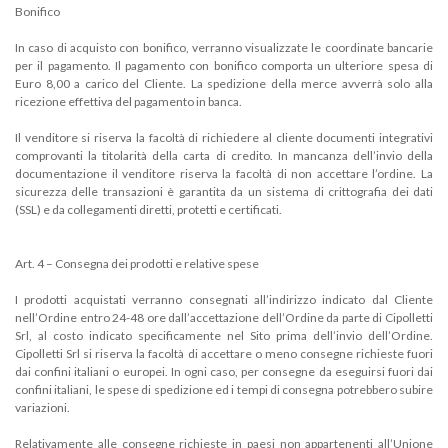
Bonifico
In caso di acquisto con bonifico, verranno visualizzate le coordinate bancarie
per il pagamento. Il pagamento con bonifico comporta un ulteriore spesa di
Euro 8,00 a carico del Cliente. La spedizione della merce avverrà solo alla
ricezione effettiva del pagamento in banca.
Il venditore si riserva la facoltà di richiedere al cliente documenti integrativi
comprovanti la titolarità della carta di credito. In mancanza dell’invio della
documentazione il venditore riserva la facoltà di non accettare l’ordine. La
sicurezza delle transazioni è garantita da un sistema di crittografia dei dati
(SSL) e da collegamenti diretti, protetti e certificati.
Art. 4 – Consegna dei prodotti e relative spese
I prodotti acquistati verranno consegnati all’indirizzo indicato dal Cliente
nell’Ordine entro 24-48 ore dall’accettazione dell’Ordine da parte di Cipolletti
Srl, al costo indicato specificamente nel Sito prima dell’invio dell’Ordine.
Cipolletti Srl si riserva la facoltà di accettare o meno consegne richieste fuori
dai confini italiani o europei. In ogni caso, per consegne da eseguirsi fuori dai
confini italiani, le spese di spedizione ed i tempi di consegna potrebbero subire
variazioni.
Relativamente alle consegne richieste in paesi non appartenenti all’Unione