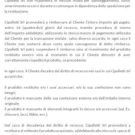
Cipolletti Srl non risponderà in nessun modo per danneggiamento, furto,
smarrimento occorsi durante o comunque in dipendenza della spedizione per
la restituzione.
Cipolletti Srl provvederà a rimborsare al Cliente l’intero importo già pagato,
entro 14 (quattordici) giorni dal recesso, tramite procedura di storno
dell’importo addebitato, utilizzando lo stesso mezzo di pagamento utilizzato
dal Cliente per la transazione iniziale, salvo diverso accordo. In ogni caso il
Cliente non sosterrà alcun costo quale conseguenza di detto rimborso.
Cipolletti Srl potrà sospendere il rimborso sino al ricevimento del prodotto
restituito ovvero sino al momento in cui il Cliente dimostri di aver
correttamente rispedito il prodotto, se precedente.
In ogni caso, il Cliente decadrà dal diritto di recesso nei casi in cui Cipolletti Srl
accerti che:
il prodotto restituito e/o i suoi accessori, e/o la sua confezione non sono
integri;
il prodotto è mancante della sua confezione esterna e/o dell’imballo interno
originale;
il prodotto è mancante di elementi integranti lo stesso e/o accessori (ad. Es.
chiusure, lacci, fibbie, ecc.).
Nel caso di decadenza del diritto di recesso, Cipolletti Srl provvederà a
restituire al mittente il prodotto acquistato, addebitando allo stesso le spese di