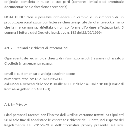
originale, completa in tutte le sue parti (compresi imballo ed eventuale
documentazione e dotazione accessoria).
NOTA BENE: Non è possibile richiedere un cambio o un rimborso di un
prodotto personalizzato (con lettere richieste esplicite del cliente ecc), a meno
che la merce non sia difettata o non conforme all’ordine effettuato (art. 5
comma 3 lettera c del Decreto legislativo n. 185 del 22/05/1999).
Art. 7 – Reclami e richiesta di informazioni
Ogni eventuale reclamo o richiesta di informazione potrà essere indirizzato a
Cipolletti Srl ai seguenti recapiti:
email di customer care: web@rossolatino.com
numero telefonico: +39.0734.859314
dal lunedì al venerdì dalle ore 8.30 alle 13.00 e dalle 14.30 alle 18.00 (Orario di
Roma/Parigi/Berlino: GMT +1).
Art. 8 – Privacy
I dati personali raccolti con l’inoltro dell’Ordine verranno trattati da Cipolletti
Srl al solo fine di soddisfare le espresse richieste del Cliente, nel rispetto del
Regolamento EU 2016/679 e dell’informativa privacy presente sul sito.