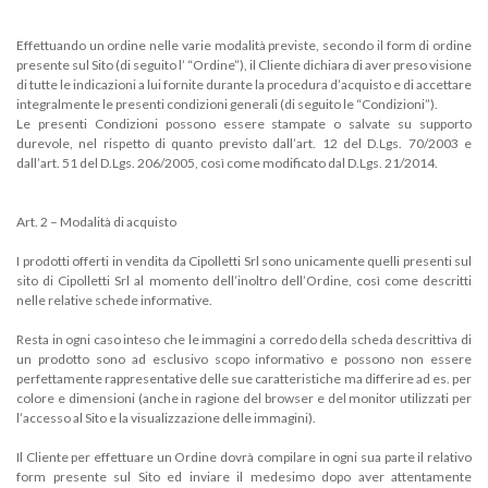
Effettuando un ordine nelle varie modalità previste, secondo il form di ordine
presente sul Sito (di seguito l’ “Ordine”), il Cliente dichiara di aver preso visione
di tutte le indicazioni a lui fornite durante la procedura d’acquisto e di accettare
integralmente le presenti condizioni generali (di seguito le “Condizioni”).
Le presenti Condizioni possono essere stampate o salvate su supporto
durevole, nel rispetto di quanto previsto dall’art. 12 del D.Lgs. 70/2003 e
dall’art. 51 del D.Lgs. 206/2005, così come modificato dal D.Lgs. 21/2014.
Art. 2 – Modalità di acquisto
I prodotti offerti in vendita da Cipolletti Srl sono unicamente quelli presenti sul
sito di Cipolletti Srl al momento dell’inoltro dell’Ordine, così come descritti
nelle relative schede informative.
Resta in ogni caso inteso che le immagini a corredo della scheda descrittiva di
un prodotto sono ad esclusivo scopo informativo e possono non essere
perfettamente rappresentative delle sue caratteristiche ma differire ad es. per
colore e dimensioni (anche in ragione del browser e del monitor utilizzati per
l’accesso al Sito e la visualizzazione delle immagini).
Il Cliente per effettuare un Ordine dovrà compilare in ogni sua parte il relativo
form presente sul Sito ed inviare il medesimo dopo aver attentamente