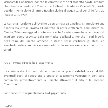
visionato le Condizioni, nonché le caratteristiche del prodotto e/o dei prodotti
che intende acquistare. Il Cliente dovrà altresì richiedere a Cipolletti Srl, ove la
desideri, l’emissione di fattura fiscale relativa all’acquisto, ai sensi dell’art. 22
D.p.R. n. 633/1972.
La corretta ricezione dell’Ordine è confermata da Cipolletti Srl mediante una
risposta via e-mail, inviata all’indirizzo di posta elettronica comunicato dal
Cliente. Tale messaggio di conferma riporterà sinteticamente le condizioni di
acquisto, come previsto dalla normativa applicabile, nonché i dati inseriti
nell’Ordine dal Cliente, affinché lo stesso possa verificare gli stessi ed
eventualmente comunicare senza ritardo le necessarie correzioni di dati
errati.
Art. 3 – Prezzi e Modalità di pagamento
I prezzi indicati sul sito sono da considerarsi comprensivi delle tasse e dell’IVA.
Eventuali costi di spedizione o spese di pagamento vengono in ogni caso
comunicati preventivamente al Cliente attraverso il sito o le presenti
Condizioni.
Sono previste le seguenti modalità di pagamento:
PayPal