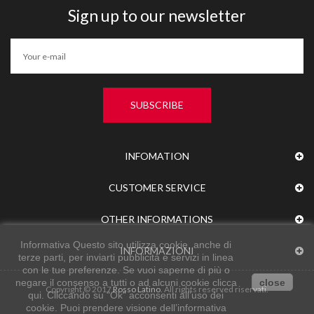
Sign up to our newsletter
SUBSCRIBE
INFOMATION
CUSTOMER SERVICE
OTHER INFORMATIONS
Informativa Questo sito utilizza cookie, anche di
INFORMAZIONI
terze parti, per inviarti pubblicità e servizi in linea
con le tue preferenze. Se vuoi saperne di più o
negare il consenso a tutti o ad alcuni cookie clicca
close
Copyright © 2017
Rosso Latino
. All rights reserved riservati.
qui. Cliccando su "Ok" acconsenti all’uso dei
cookie. Puoi prendere visione dell’informativa